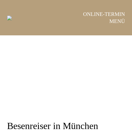
Hauptnavigation
Zum
ONLINE-TERMIN
Zur
Inhalt
MENÜ
Fußzeile
Besenreiser in München